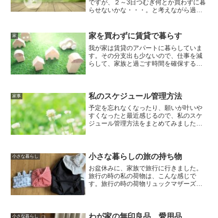
ですが、２～3日つむぎ何とか買わずに暮
らせないかな・・・。と考えながら過ご
していると、買わずにすむ方法を思いつ
くことが多いです。物を増やさないため
に心がけている事 - 小さな暮らし日記
家を買わずに賃貸で暮らす
家
(small-li...
我が家は賃貸のアパートに暮らしていま
す。その分支出も少ないので、仕事を減
らして、家族と過ごす時間を確保する事
ができました。今回は、私が賃貸に暮ら
して感じるメリットとデメリットをまと
めてみました。賃貸に暮らすメリットそ
の時に合わせた広さの所に...
私のスケジュール管理方法
家事
予定を忘れなくなったり、願いが叶いや
すくなったと最近感じるので、私のスケ
ジュール管理方法をまとめてみました。
使っている物はこちらです。iPhoneの
『リマインダー』アプリ1年後の予定も打
っておけるので、重宝しています。こん
な感じで１つずつ予...
小さな暮らしの旅の持ち物
小さな暮らし
お盆休みに、家族で旅行に行きました。
旅行の時の私の荷物は、こんな感じで
す。旅行の時の荷物リュックマザーズバ
ックとして使っている、無印良品のリュ
ックです。(function(b,c,f,g,a,d,e)
{b.MoshimoAffiliateO...
わが家の無印良品 愛用品
小さな暮らし