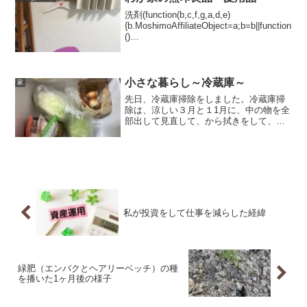
洗剤(function(b,c,f,g,a,d,e)
{b.MoshimoAffiliateObject=a;b=b||function
()
{arguments.currentScript=c.currentScript||
c.scripts...
小さな暮らし～冷蔵庫～
家
先日、冷蔵庫掃除をしました。冷蔵庫掃
除は、涼しい３月と１1月に、中の物を全
部出して見直して、から拭きをして、ゴ
ミを落とした後、汚れがあれば水拭きを
しています。使い始めて、約１０年経ち
ますが、結構きれいに保てていると思い
ます。大掃除を無くして...
私が投資をして仕事を減らした経緯
緑肥（エンバクとヘアリーベッチ）の種
を播いた1ヶ月後の様子