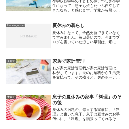
小学校低学年の子どもの様子つむぎ小学
生になって、息子も娘もだいぶ自立して
きたなあ。と感じます。学校から帰った
ら、息子は宿題を終わらせて、娘は宿題
はせずに、友だちと遊びに行きます。で
も、その後、家に帰ると、学校や遊びで
夏休みの暮らし
Uncategorized
疲れて、駄々をこねたり、...
夏休みになって、全然更新できていなく
てすみません。毎日暑いので、今までブ
ログを書いていた涼しい早朝は、畑に出
て、野菜のお世話・プランターへの水や
りをしています。畑の面積も増やして、
なるべく自給自足の生活に近づけるよう
に頑張っています。日中は...
家族で家計管理
子育て
わが家の家計管理我が家の家計管理は、
私がしています。夫のお給料から生活費
を支払って、その残りと、夫のボーナス
が遊ぶお金になっています。夫の収入の
範囲内で生活できるように家計を整える
方法 - 小さな暮らし日記 (small-life-diar...
息子の夏休みの家事「料理」のそ
子育て
の後
夏休みの宿題の、毎日する家事に、「料
理」と書いた息子。息子は夏休みのお手
伝いに、「料理」を頑張ってくれるそ
う！ - 小さな暮らし日記 (small-life-
diary.com)自分で決めたからか、そんなに