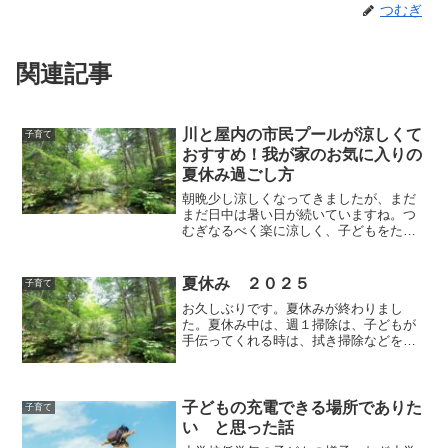
つむぎ
関連記事
川と屋内の市民プールが涼しくて
子育て
おすすめ！我が家のお気に入りの
夏休み過ごし方
朝晩少し涼しくなってきましたが、まだ
まだ日中は暑い日が続いていますね。つ
むぎなるべく楽に涼しく、子どもをたく
さん遊ばせてあげられる夏休みを過ごし
たい！と思って、やっている、今年の我
が家のお気に入りの遊び場をまとめてみ
夏休み ２０２５
子育て
ました。夫も私も休みの日...
お久しぶりです。夏休みが終わりまし
た。夏休み中は、週１掃除は、子どもが
手伝ってくれる時は、拭き掃除などを一
緒にやって。家族で出かけたりして、で
きない週は、もう諦めました。毎日気持
ちよく過ごせる。週１掃除でやる事 - 小
さな暮らし日記中掃除は...
子どもの充電できる場所でありた
子育て
い と思った話