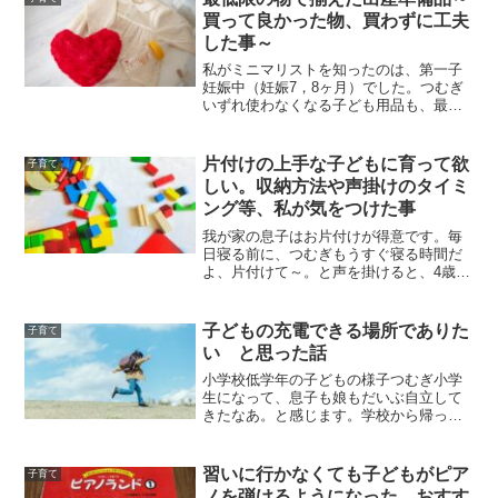
一人暮らしの家か...
買って良かった物、買わずに工夫
した事～
私がミニマリストを知ったのは、第一子
妊娠中（妊娠7，8ヶ月）でした。つむぎ
いずれ使わなくなる子ども用品も、最低
限しか揃えなくてよくて、本当に良かっ
たと思っています。小さな暮らしを目指
す過程の私が、出産準備品で買って良か
片付けの上手な子どもに育って欲
子育て
った物、買わずに工夫し...
しい。収納方法や声掛けのタイミ
ング等、私が気をつけた事
我が家の息子はお片付けが得意です。毎
日寝る前に、つむぎもうすぐ寝る時間だ
よ、片付けて～。と声を掛けると、4歳く
らいの時から、床の上に何も無くなるま
でお片付けをしてくれます。息子が片付
けが得意になった訳つむぎ片付け上手だ
子どもの充電できる場所でありた
子育て
よね。何でかな？息子前...
い と思った話
小学校低学年の子どもの様子つむぎ小学
生になって、息子も娘もだいぶ自立して
きたなあ。と感じます。学校から帰った
ら、息子は宿題を終わらせて、娘は宿題
はせずに、友だちと遊びに行きます。で
も、その後、家に帰ると、学校や遊びで
習いに行かなくても子どもがピア
子育て
疲れて、駄々をこねたり、...
ノを弾けるようになった、おすす