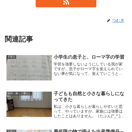
つむぎ
関連記事
小学生の息子と、ローマ字の学習
子育て
学習を強要しないようにしている我が家
ですが、息子がローマ字を覚えられてい
ない事が気になって、覚えていこうと誘
ってみました。「勉強しなさい」と言わ
ない子育て - 小さな暮らし日記ローマ字
の何となくの読み方が分からないと、英
語も分からなくなって...
子どもも自然と小さな暮らしにな
地球に優しい暮らし
ってきた
私は、小さな暮らしが暮らしやすいと思
って、やっていますが、家族には強要は
したことはありません。（たぶん(^_^;)）
家族の事夫の事夫は、別に私のように、
小さな暮らしを目指してはいません。で
も、結婚して引っ越して来たとき、私は
最低限の物で揃えた出産準備品～
子育て