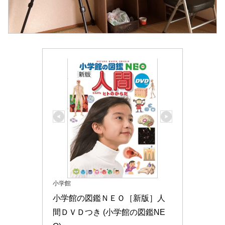
小学館
小学館の図鑑ＮＥＯ［新版］人
間ＤＶＤつき (小学館の図鑑NE