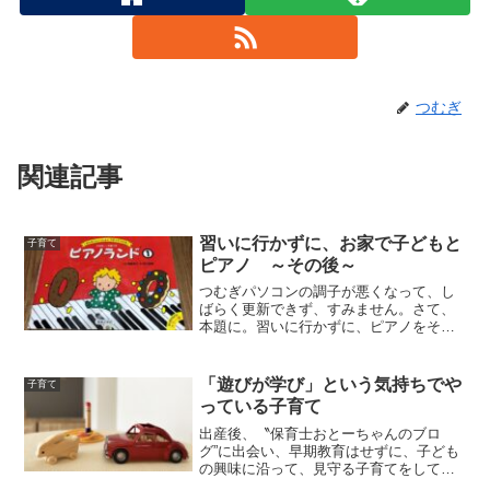
つむぎ
関連記事
習いに行かずに、お家で子どもと
子育て
ピアノ ～その後～
つむぎパソコンの調子が悪くなって、し
ばらく更新できず、すみません。さて、
本題に。習いに行かずに、ピアノをその
後もずっと続けています。習いに行かな
くても子どもがピアノを弾けるようにな
った、おすすめの楽譜 - 小さな暮らし日
「遊びが学び」という気持ちでや
子育て
記 (small-l...
っている子育て
出産後、〝保育士おとーちゃんのブロ
グ”に出会い、早期教育はせずに、子ども
の興味に沿って、見守る子育てをしてい
こうと決めました。保育士おとーちゃん