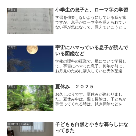
の子育て日記 (hoikushipapa.jp)
(function(b,c,f,g,a,d,e)...
小学生の息子と、ローマ字の学習
子育て
学習を強要しないようにしている我が家
ですが、息子がローマ字を覚えられてい
ない事が気になって、覚えていこうと誘
ってみました。「勉強しなさい」と言わ
ない子育て - 小さな暮らし日記ローマ字
の何となくの読み方が分からないと、英
語も分からなくなって...
宇宙にハマっている息子が読んで
子育て
いる図鑑など
学校の理科の授業で、星について学習し
て、宇宙にハマった息子。何年か前に、
お月見のために購入していた天体望遠鏡
で、月を見たり、宇宙の図鑑や本、ガリ
レオガリレオ等について、調べているみ
たいです。百均商品での望遠鏡の作り方
夏休み ２０２５
子育て
も見つけました。自分で作...
お久しぶりです。夏休みが終わりまし
た。夏休み中は、週１掃除は、子どもが
手伝ってくれる時は、拭き掃除などを一
緒にやって。家族で出かけたりして、で
きない週は、もう諦めました。毎日気持
ちよく過ごせる。週１掃除でやる事 - 小
さな暮らし日記中掃除は...
子どもも自然と小さな暮らしにな
地球に優しい暮らし
ってきた