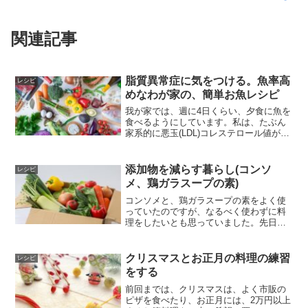
関連記事
脂質異常症に気をつける。魚率高
レシピ
めなわが家の、簡単お魚レシピ
我が家では、週に4日くらい、夕食に魚を
食べるようにしています。私は、たぶん
家系的に悪玉(LDL)コレステロール値が高
くなりがちなので、20代の頃、おかずが
お肉の日が続くと、LDLコレステロール
値が高めになっていました。栄養学の授
添加物を減らす暮らし(コンソ
レシピ
業で、青魚を...
メ、鶏ガラスープの素)
コンソメと、鶏ガラスープの素をよく使
っていたのですが、なるべく使わずに料
理をしたいとも思っていました。先日、
NHK『あさイチ』で出汁の特集を見てか
ら、この２つも減らせると思って、試行
錯誤していました。美味しいお出汁をと
クリスマスとお正月の料理の練習
レシピ
りたい - 小さな暮ら...
をする
前回までは、クリスマスは、よく市販の
ピザを食べたり、お正月には、2万円以上