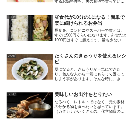
するお節料理を、夫の希望で買っていま
した。でも、仕事を減らしたのと、子ど
もが大きくなってきたので、今は時間が
結構あります。なので、今年はなるべく
昼食代が10分の1になる！簡単で
レシピ
自分で作ってみる事にし...
楽に続けられるお弁当
昼食を、コンビニやスーパーで買えば、
すぐに500円くらいになります。外食だと
1000円はすぐに超えます。量も少ない
し、野菜ももっと採りたいし、添加物も
気になるのに、とても高価です。つむぎ
でも、自分でお弁当を作れば、そこそこ
たくさんのきゅうりを使えるレシ
レシピ
の栄養の物が、簡に...
ピ
夏になると、きゅうりが一気にできた
り、色んな人から一気にもらって困って
しまう事があります。そんな時に、きゅ
うりをたくさん使えて美味しく食べられ
る、私が気に入ってるレシピを紹介しま
す(^^)きゅうりとちくわのしょうがおか
美味しいお出汁をとりたい
レシピ
か 材料・・・きゅうり...
なるべく、レトルトではなく、元の素材
の分かる物を食べたいと思っています。
（カタカナがたくさんの、化学物質の物
は、なるべく買わないようにしていま
す。）なので、お吸い物や味噌汁も、な
るべくお出汁を自分でとるようにしてい
ます。お吸い物は、私の好み...