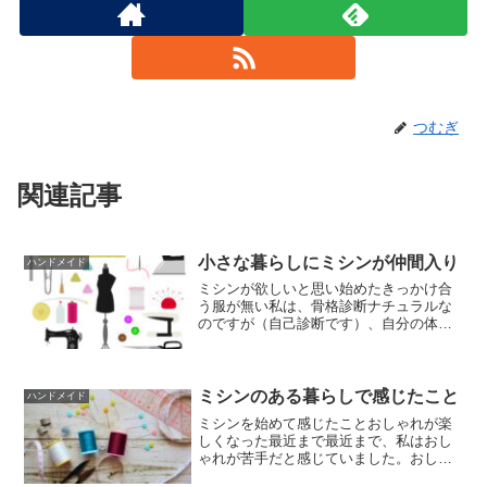
つむぎ
関連記事
小さな暮らしにミシンが仲間入り
ハンドメイド
ミシンが欲しいと思い始めたきっかけ合
う服が無い私は、骨格診断ナチュラルな
のですが（自己診断です）、自分の体型
に合う服を探すのはなかなか大変でし
た。自分がナチュラルと分かって、大体
どこのお店にいったら合う服があるかと
いうことは分かって良かった...
ミシンのある暮らしで感じたこと
ハンドメイド
ミシンを始めて感じたことおしゃれが楽
しくなった最近まで最近まで、私はおし
ゃれが苦手だと感じていました。おしゃ
れに気を配りたいという気持ちはあるけ