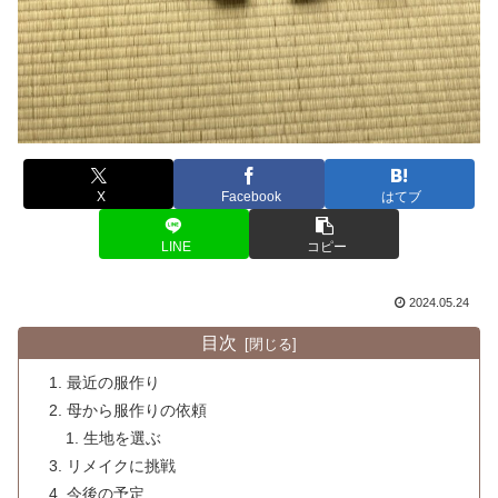
X
Facebook
はてブ
LINE
コピー
2024.05.24
目次
最近の服作り
母から服作りの依頼
生地を選ぶ
リメイクに挑戦
今後の予定