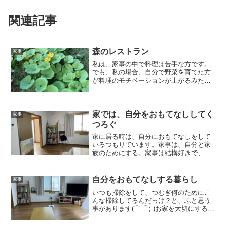
関連記事
森のレストラン
家事
私は、家事の中で料理は苦手な方です。
でも、私の場合、自分で野菜を育てた方
が料理のモチベーションが上がるみたい
です！頑張って育てた大切な野菜を、な
んとか美味しく調理しようと思えます。
来年は、野菜の時給自足をさらに目指す
予定です。野菜を育ててい...
家では、自分をおもてなししてく
家事
つろぐ
家に居る時は、自分におもてなしをして
いるつもりでいます。家事は、自分と家
族のためにする。家事は結構好きで、洗
濯を干して、食器を洗って、掃除機をか
けてと…毎日の繰り返しだけど。自分や
家族ををおもてなしして、大切にするつ
自分をおもてなしする暮らし
家事
もりで、なるべく心をこめ...
いつも掃除をして、つむぎ何のためにこ
んな掃除してるんだっけ？と、ふと思う
事があります(⌒-⌒; )お家を大切にするた
めのお掃除～毎日編～ - 小さな暮らし日
記 (small-life-diary.com)毎日気持ちよく過