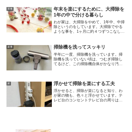
ごせる。週１掃除でや...
年末を楽にするために、大掃除を
家事
1年の中で分ける暮らし
わが家は、大掃除をやめて、1年中、中掃
除というのをしています。大掃除でやる
ような事を、1ヶ月に約４つずつこなして
いって（1週間に１つ）大体、1年に2回の
ペースでその場所の掃除が回ってくると
いった感じです。1年に2回やるので、そ
掃除機を洗ってスッキリ
家事
んなに汚れはた...
半年に一度、掃除機を洗っています。掃
除機を洗っていない頃は、つむぎ掃除し
てるけど、この掃除機自体がかなり汚い
ような…と思っていました。ですが、こ
れをするようになって、かなり気持ちよ
く掃除機をかけられるようになりまし
た。掃除機の洗い方1．掃除...
浮かせて掃除を楽にする工夫
家
浮かせると、掃除が楽になると知り、わ
が家の物も、色々と浮かせています。テ
レビ台のコンセントテレビ台の周りは、
コンセントがゴチャつきがちだったので
すが、これに変えて、掃除機が入れやす
くなって、ほこりが溜まりにくくなりま
した。たまたま家にあった...