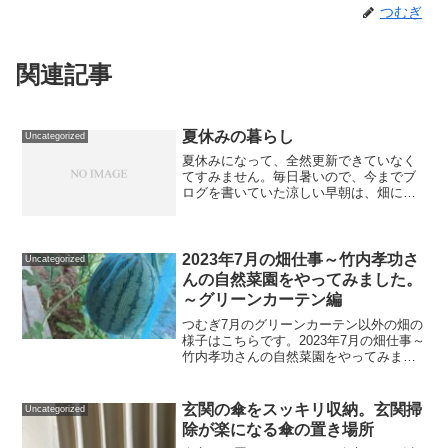
つむぎ
関連記事
夏休みの暮らし
Uncategorized
夏休みになって、全然更新できていなく
てすみません。毎日暑いので、今までブ
ログを書いていた涼しい早朝は、畑に出
て、野菜のお世話・プランターへの水や
りをしています。畑の面積も増やして、
なるべく自給自足の生活に近づけるよう
に頑張っています。日中は...
2023年7月の畑仕事～竹内孝功さ
Uncategorized
んの自然菜園をやってみました。
～グリーンカーテン編
つむぎ7月のグリーンカーテン以外の畑の
様子はこちらです。2023年7月の畑仕事～
竹内孝功さんの自然菜園をやってみまし
た～ - 小さな暮らし日記 (small-life-
diary.com)つむぎ6月のグリーンカーテン
の様子はこちらです。20...
玄関の傘をスッキリ収納。玄関掃
Uncategorized
除が楽になる傘の置き場所