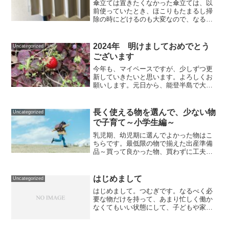
傘立ては置きたくなかった傘立ては、以
前使っていたとき、ほこりもたまるし掃
除の時にどけるのも大変なので、なるべ
く置きたくありませんでした。前の家で
の傘の収納方法玄関の扉に百均で買った
磁石付のフックをつけて、傘をかけてい
2024年 明けましておめでとう
Uncategorized
ました。少し格好悪いです...
ございます
今年も、マイペースですが、少しずつ更
新していきたいと思います。よろしくお
願いします。元日から、能登半島で大き
な地震がありました。被害に遭われてい
る方々に、心よりお見舞いを申し上げま
す。寒い中での避難生活で、余震も続
長く使える物を選んで、少ない物
Uncategorized
き、大変な事と思います。一...
で子育て～小学生編～
乳児期、幼児期に選んでよかった物はこ
ちらです。最低限の物で揃えた出産準備
品～買って良かった物、買わずに工夫し
た事～ - 小さな暮らし日記 (small-life-
diary.com)長く使える物を選んで、少ない
物で子育て～幼児期編～ - 小...
はじめまして
Uncategorized
はじめまして。つむぎです。なるべく必
要な物だけを持って、あまり忙しく働か
なくてもいい状態にして、子どもや家
族、友だちとの時間や、自分の時間を大
切にして暮らしていけたらと思っていま